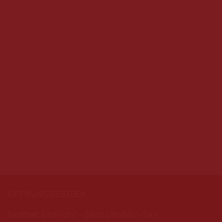
ÖFFNUNGSZEITEN
Geöffnet: 10:00 Uhr – 19:00 Uhr (Mo. - Sa.)