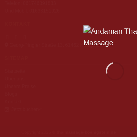
Telefon:
061746391833
Und Mobil:
01633151926
KONTAKT
Georg-Pingler Straße 13, 61462 Königstein
SITEMAP
Startseite
Über uns
Unsere Preise
Blogs
Kontakt
Jetzt buchen
<
Copyright 2026 ©
thaimassage-koenigstein.de