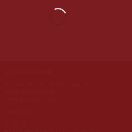
ÖFFNUNGSZEITEN
Geöffnet: 10:00 Uhr – 19:00 Uhr (Mo. - Sa.)
Telefon:
061746391833
Und Mobil:
01633151926
KONTAKT