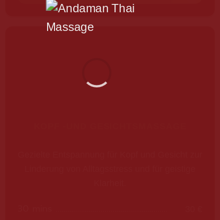
KOPF -UND GESICHTSMASSAGE
Gezielte Entspannung für Kopf und Gesicht zur
Linderung von Alltagsstress und für geistige
Klarheit.
30 mins
30 €