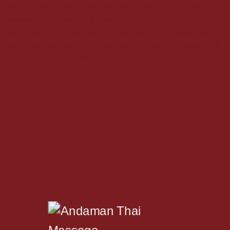
Die Thai-Massage kombiniert verschiedene Techniken,
darunter Yoga und Akupressur, zu einer einzigartigen
Behandlung, die speziell auf Ihre Bedürfnisse abgestimmt
ist. So können Sie den Alltagsstress hinter sich lassen und
sich entspannt und erholt fühlen.