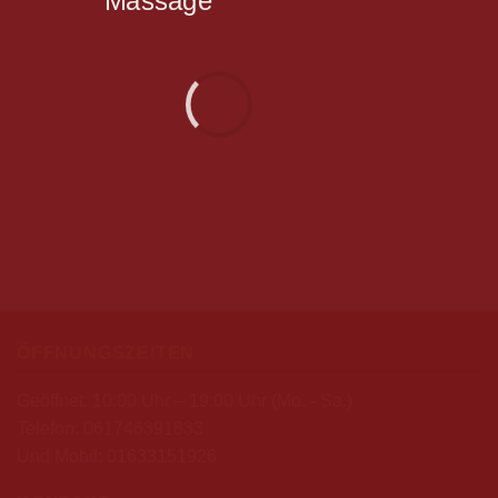
ÖFFNUNGSZEITEN
Geöffnet: 10:00 Uhr – 19:00 Uhr (Mo. - Sa.)
Telefon:
061746391833
Und Mobil:
01633151926